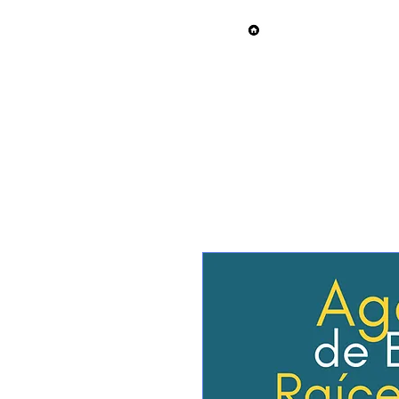
The Real Estate 
Online Course
Live C