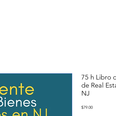
Career Center - New Jersey
ourse
Cursos en Español
Free Course
How to Log in
75 h Libro 
de Real Est
NJ
Price
$79.00